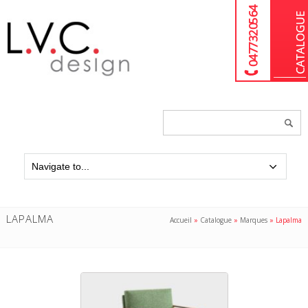
04 77 32 05 64
Chercher
un
produit...
LAPALMA
Accueil
»
Catalogue
»
Marques
»
Lapalma