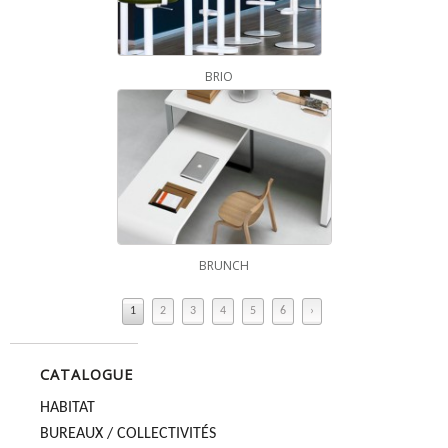
BRIO
BRUNCH
1
2
3
4
5
6
›
CATALOGUE
HABITAT
BUREAUX / COLLECTIVITÉS