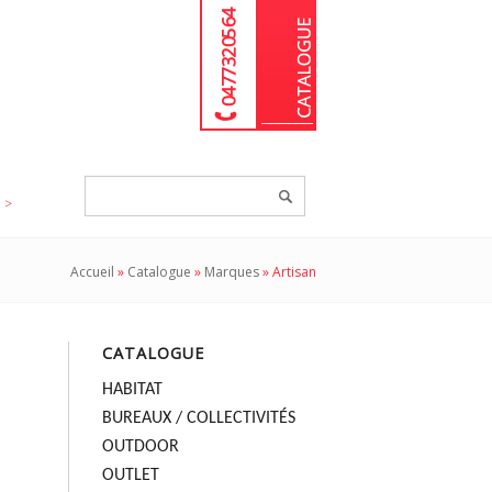
04 77 32 05 64
Chercher
un
produit...
Accueil
»
Catalogue
»
Marques
»
Artisan
CATALOGUE
HABITAT
BUREAUX / COLLECTIVITÉS
OUTDOOR
OUTLET