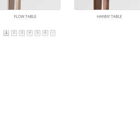
FLOW TABLE
HANNY TABLE
1
2
3
4
5
6
›