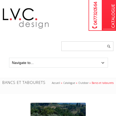
04 77 32 05 64
Chercher
un
produit...
BANCS ET TABOURETS
Accueil
»
Catalogue
»
Outdoor
»
Bancs et tabourets