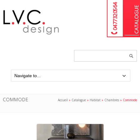
04 77 32 05 64
Chercher
un
produit...
COMMODE
Accueil
»
Catalogue
»
Habitat
»
Chambres
»
Commode