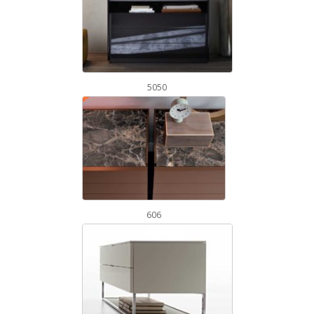
5050
606