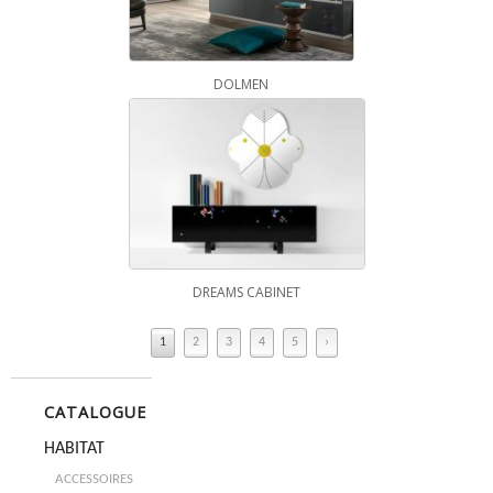
DOLMEN
DREAMS CABINET
1
2
3
4
5
›
CATALOGUE
HABITAT
ACCESSOIRES