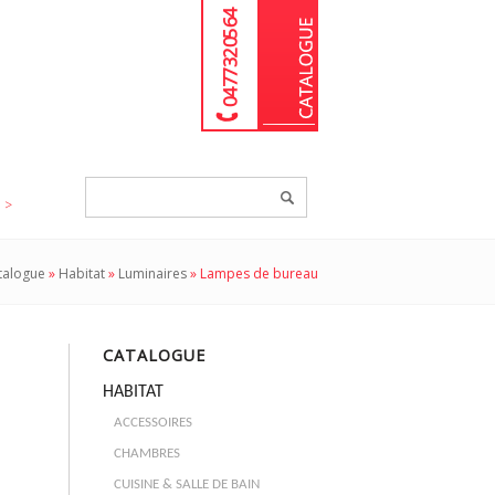
04 77 32 05 64
Chercher
un
produit...
talogue
»
Habitat
»
Luminaires
»
Lampes de bureau
CATALOGUE
HABITAT
ACCESSOIRES
CHAMBRES
CUISINE & SALLE DE BAIN