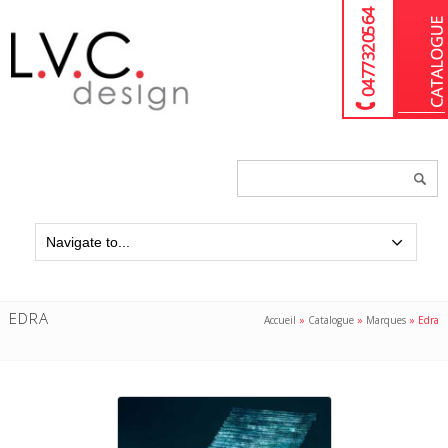
04 77 32 05 64
Chercher
un
produit...
EDRA
Accueil
»
Catalogue
»
Marques
»
Edra