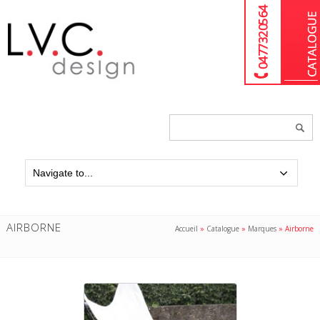
04 77 32 05 64
Chercher
un
produit...
AIRBORNE
Accueil
»
Catalogue
»
Marques
»
Airborne