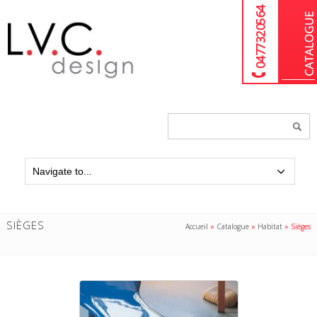
04 77 32 05 64
Chercher
un
produit...
SIÈGES
Accueil
»
Catalogue
»
Habitat
»
Sièges