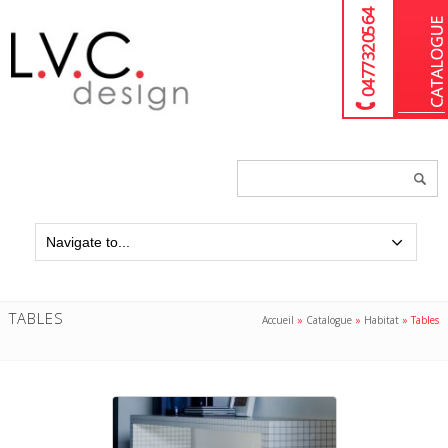
04 77 32 05 64
Chercher
un
produit...
TABLES
Accueil
»
Catalogue
»
Habitat
»
Tables