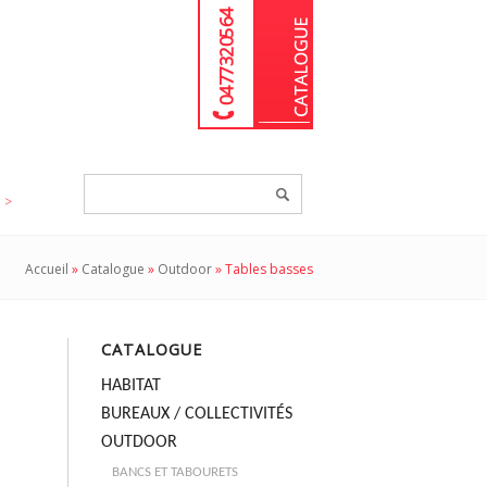
04 77 32 05 64
Chercher
un
produit...
Accueil
»
Catalogue
»
Outdoor
»
Tables basses
CATALOGUE
HABITAT
BUREAUX / COLLECTIVITÉS
OUTDOOR
BANCS ET TABOURETS