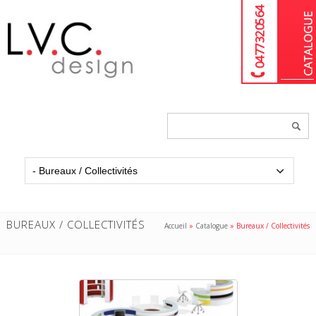
04 77 32 05 64
Chercher
un
produit...
BUREAUX / COLLECTIVITÉS
Accueil
»
Catalogue
»
Bureaux / Collectivités