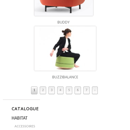
BUDDY
BUZZIBALANCE
1
2
3
4
5
6
7
›
CATALOGUE
HABITAT
ACCESSOIRES