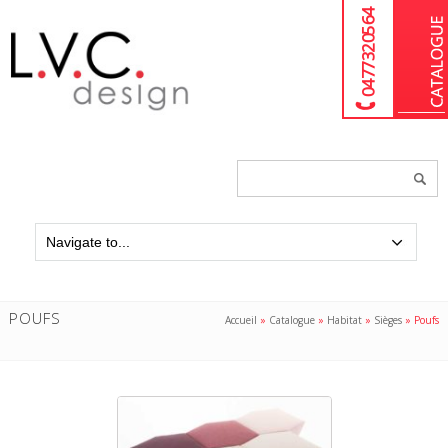
04 77 32 05 64
Chercher
un
produit...
POUFS
Accueil
»
Catalogue
»
Habitat
»
Sièges
»
Poufs