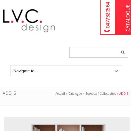
04 77 32 05 64
Chercher
un
produit...
ADD S
Accueil
»
Catalogue
»
Bureaux / Collectivités
»
ADD S