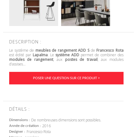
DESCRIPTION :
Le système de
meubles de rangement ADD S
de
Francesco Rota
est édité par
Lapalma
. Le
système ADD
permet de combiner des
modules de rangement
, aux
postes de travail
, aux modules
d’assises…
POSER UNE QUESTION SUR CE PRODUIT >
DÉTAILS :
De nombreuses dimensions sont possibles.
Dimensions
2016
Année de création
Francesco Rota
Designer