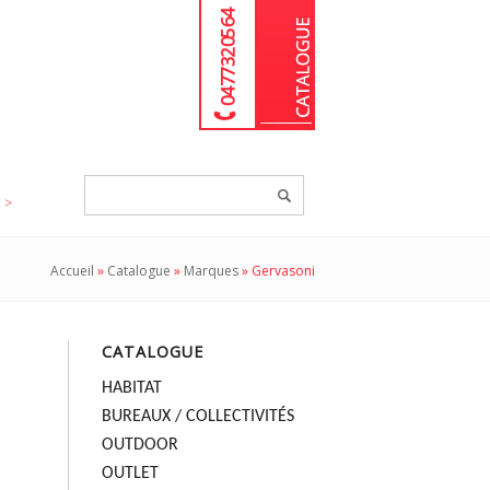
04 77 32 05 64
Chercher
un
produit...
Accueil
»
Catalogue
»
Marques
»
Gervasoni
CATALOGUE
HABITAT
BUREAUX / COLLECTIVITÉS
OUTDOOR
OUTLET