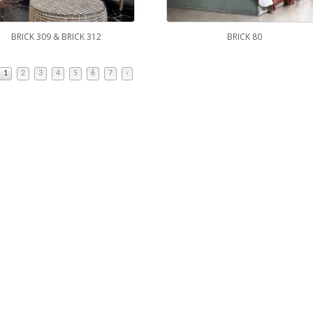
BRICK 309 & BRICK 312
BRICK 80
1
2
3
4
5
6
7
›