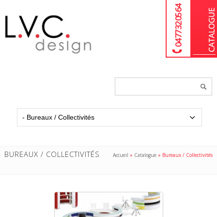
04 77 32 05 64
Chercher
un
produit...
BUREAUX / COLLECTIVITÉS
Accueil
»
Catalogue
»
Bureaux / Collectivités