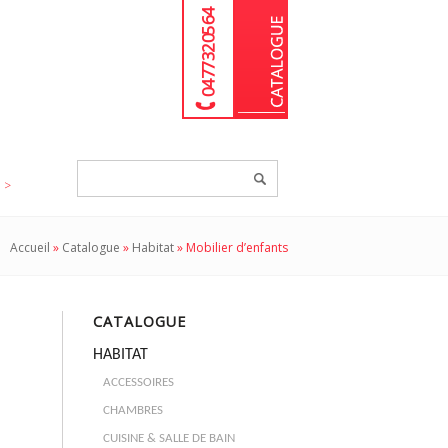
04 77 32 05 64
Chercher
un
produit...
Accueil
»
Catalogue
»
Habitat
»
Mobilier d’enfants
CATALOGUE
HABITAT
ACCESSOIRES
CHAMBRES
CUISINE & SALLE DE BAIN