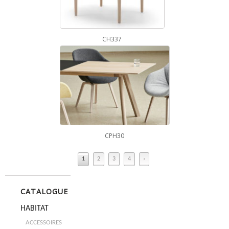
CH337
CPH30
1
2
3
4
›
CATALOGUE
HABITAT
ACCESSOIRES