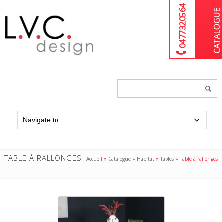
04 77 32 05 64
Chercher
un
produit...
TABLE À RALLONGES
Accueil
»
Catalogue
»
Habitat
»
Tables
»
Table à rallonges