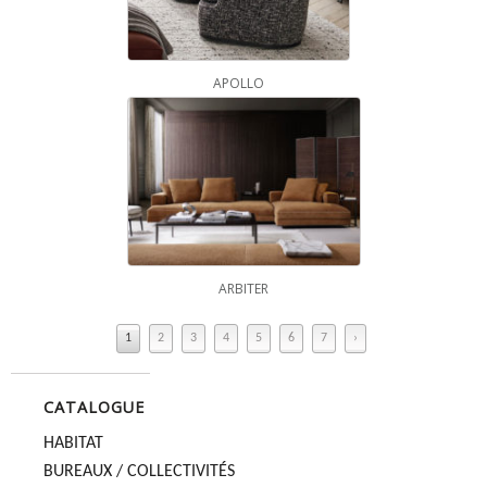
APOLLO
ARBITER
1
2
3
4
5
6
7
›
CATALOGUE
HABITAT
BUREAUX / COLLECTIVITÉS