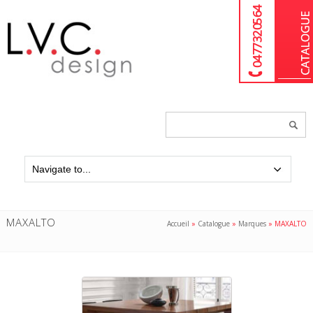
04 77 32 05 64
Chercher
un
produit...
MAXALTO
Accueil
»
Catalogue
»
Marques
»
MAXALTO