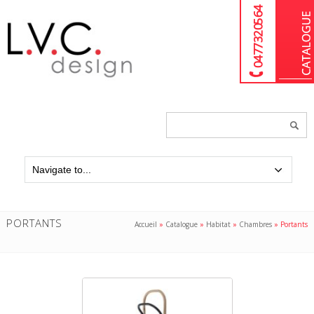
04 77 32 05 64
Chercher
un
produit...
PORTANTS
Accueil
»
Catalogue
»
Habitat
»
Chambres
»
Portants