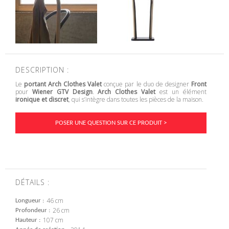
DESCRIPTION :
Le
portant Arch Clothes Valet
conçue par le duo de designer
Front
pour
Wiener GTV Design
.
Arch Clothes Valet
est un élément
ironique et discret
, qui s’intègre dans toutes les pièces de la maison.
POSER UNE QUESTION SUR CE PRODUIT >
DÉTAILS :
46 cm
Longueur
26 cm
Profondeur
107 cm
Hauteur