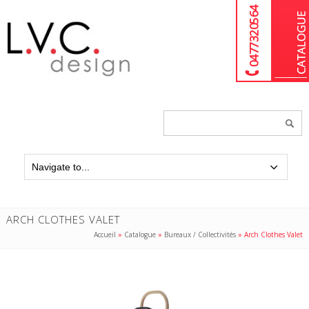
04 77 32 05 64
Chercher
un
produit...
ARCH CLOTHES VALET
Accueil
»
Catalogue
»
Bureaux / Collectivités
»
Arch Clothes Valet