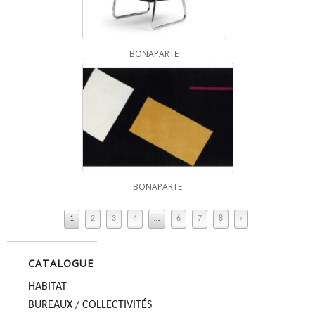
BONAPARTE
BONAPARTE
1
2
3
4
…
6
7
8
›
CATALOGUE
HABITAT
BUREAUX / COLLECTIVITÉS