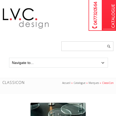
04 77 32 05 64
Chercher
un
produit...
CLASSICON
Accueil
»
Catalogue
»
Marques
»
ClassiCon