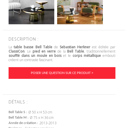
DESCRIPTION :
La
table basse Bell Table
de
Sebastian Herkner
est éditée par
ClassiCon
. Le
pied en verre
de la
Bell Table
, traditionnellement
soufflé dans un moule en bois
et le
corps métallique
embouti
créent un contraste fascinant.
POSER UNE QUESTION SUR CE PRODUIT >
DÉTAILS :
Ø 50 x H 53 cm
Bell Table S
Ø 75 x H 36 cm
Bell Table M
2013-2013
Année de création