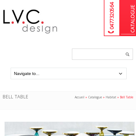
04 77 32 05 64
Chercher
un
produit...
BELL TABLE
Accueil
»
Catalogue
»
Habitat
»
Bell Table