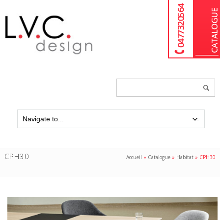
04 77 32 05 64
Chercher
un
produit...
CPH30
Accueil
»
Catalogue
»
Habitat
»
CPH30