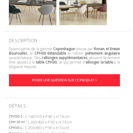
DESCRIPTION :
Faisant partie de la gamme
Copenhague
conçue par
Ronan et Erwan
Bouroullec
, la
CPH30 Extendable
le même
piétement angulaire
caractéristique. Des
rallonges supplémentaires
peuvent facilement
être ajoutés à la
table CPH30
, ce qui permet d’
allonger la table
à la
longueur requise.
POSER UNE QUESTION SUR CE PRODUIT >
DÉTAILS :
L 160/310 x P 80 x H 74 cm
CPH30 S
L 200/400 x P 90 x H 74 cm
CPH 30 M
L 250/450 x P 90 x H 74 cm
CPH30 L