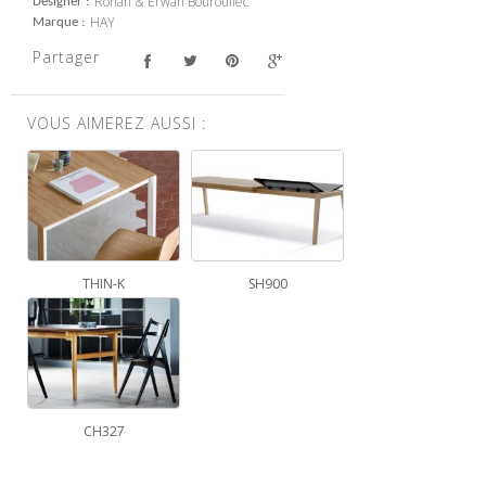
Ronan & Erwan Bouroullec
Designer
HAY
Marque
Partager
VOUS AIMEREZ AUSSI :
THIN-K
SH900
CH327