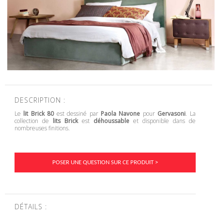
DESCRIPTION :
Le
lit Brick 80
est dessiné par
Paola Navone
pour
Gervasoni
. La
collection de
lits Brick
est
déhoussable
et disponible dans de
nombreuses finitions.
POSER UNE QUESTION SUR CE PRODUIT >
DÉTAILS :