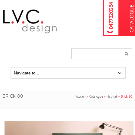
04 77 32 05 64
Chercher
un
produit...
BRICK 80
Accueil
»
Catalogue
»
Habitat
»
Brick 80