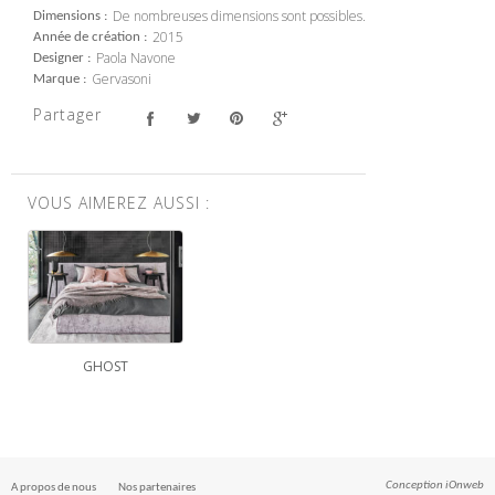
De nombreuses dimensions sont possibles.
Dimensions
2015
Année de création
Paola Navone
Designer
Gervasoni
Marque
Partager
VOUS AIMEREZ AUSSI :
GHOST
Conception
iOnweb
A propos de nous
Nos partenaires