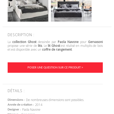
DESCRIPTION :
La
collection Ghost
dessinée par
Paola Navone
pour
Gervasoni
propose une
série de
lits
. Le
lit Ghost
est réalisé en multiplis de bois
et est disponible avec un
coffre de rangement
.
POSER UNE QUESTION SUR CE PRODUIT >
DÉTAILS :
De nombreuses dimensions sont possibles.
Dimensions
2014
Année de création
Paola Navone
Designer