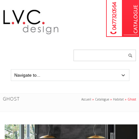
04 77 32 05 64
Chercher
un
produit...
GHOST
Accueil
»
Catalogue
»
Habitat
»
Ghost