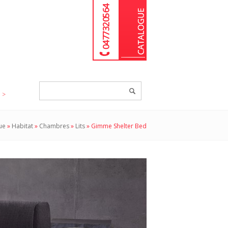
04 77 32 05 64
Chercher
un
produit...
ue
»
Habitat
»
Chambres
»
Lits
»
Gimme Shelter Bed