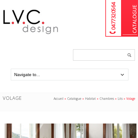
04 77 32 05 64
Chercher
un
produit...
VOLAGE
Accueil
»
Catalogue
»
Habitat
»
Chambres
»
Lits
»
Volage