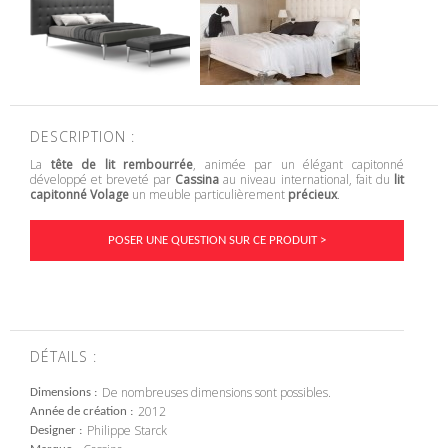
DESCRIPTION :
La
tête de lit rembourrée
, animée par un élégant capitonné
développé et breveté par
Cassina
au niveau international, fait du
lit
capitonné
Volage
un meuble particulièrement
précieux
.
POSER UNE QUESTION SUR CE PRODUIT >
DÉTAILS :
De nombreuses dimensions sont possibles.
Dimensions
2012
Année de création
Philippe Starck
Designer