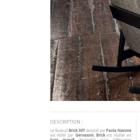
DESCRIPTION :
Le fauteuil
Brick 307
dessiné par
Paola Navone
est édité par
Gervasoni
.
Brick
est réalisé en
bois massif
disponible dans différentes