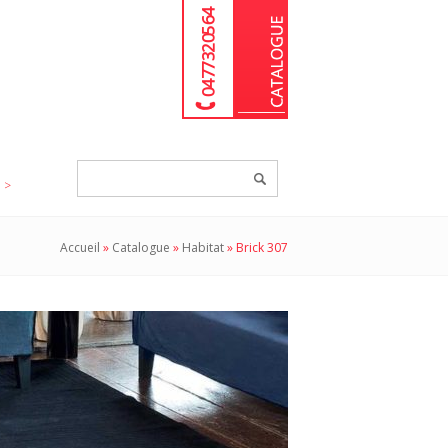
04 77 32 05 64
Chercher
un
produit...
Accueil
»
Catalogue
»
Habitat
»
Brick 307