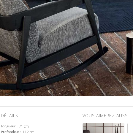
DÉTAILS :
VOUS AIMEREZ AUSSI :
71 cm
Longueur
112 cm
Profondeur