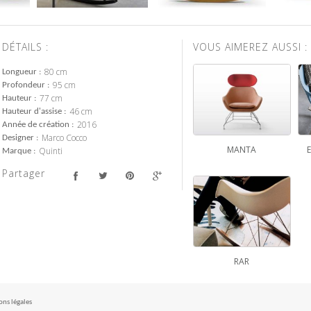
DÉTAILS :
VOUS AIMEREZ AUSSI :
80 cm
Longueur
95 cm
Profondeur
77 cm
Hauteur
46 cm
Hauteur d'assise
2016
Année de création
Marco Cocco
Designer
MANTA
Quinti
Marque
Partager
RAR
ns légales