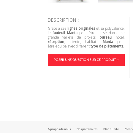
DESCRIPTION :
Grâce à ses
lignes originales
et sa polyvalence,
le
fauteuil Manta
peut être utilisé dans une
grande variété de projets:
bureau
, hôtel,
réception
, attente, habitat…
Manta
peut
être équipé avec différent
type de piétements
.
POSER UNE QUESTION SUR CE PRODUIT >
A propos de nous
Nos partenaires
Plan du site
Mentio