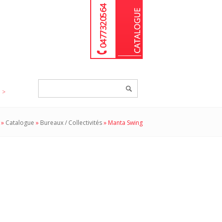
04 77 32 05 64
Chercher
un
produit...
»
Catalogue
»
Bureaux / Collectivités
»
Manta Swing