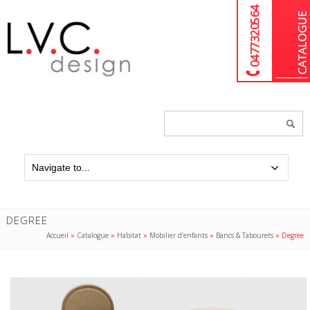
04 77 32 05 64
Chercher
un
produit...
DEGREE
Accueil
»
Catalogue
»
Habitat
»
Mobilier d’enfants
»
Bancs & Tabourets
»
Degree