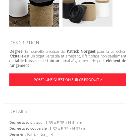
DESCRIPTION :
Degree
, la nouvelle création de
Patrick Norguet
pour la collection
Kristalia
est un objet versatile et amusant, il fait office non seulement
de
table basse
ou de
taboure t
mais également de petit
élément de
rangement
.
POSER UNE QUESTION SUR CE PRODUIT >
DÉTAILS :
L 38 x P 38 x H 41 cm
Degree avec plateau
L 32 x P 32 x H 37 cm
Degree avec couvercle
Patrick Norguet
Designer