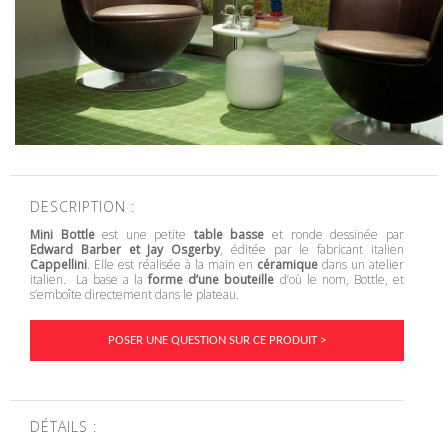
DESCRIPTION :
Mini Bottle
est une petite
table basse
et ronde dessinée par
Edward Barber et Jay Osgerby
, éditée par le fabricant italien
Cappellini
. Elle est réalisée à la main en
céramique
dans un atelier
italien. La base a la
forme d’une bouteille
d’où le nom, Bottle, et
s’emboîte directement dans le plateau.
POSER UNE QUESTION SUR CE PRODUIT >
DÉTAILS :