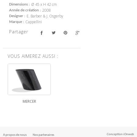
Ø 45 x H 42 cm
Dimensions
2008
Année de création
E. Barber & J. Osgerby
Designer
Cappellini
Marque
Partager
VOUS AIMEREZ AUSSI :
MERCER
Conception
iOnweb
A propos de nous
Nos partenaires