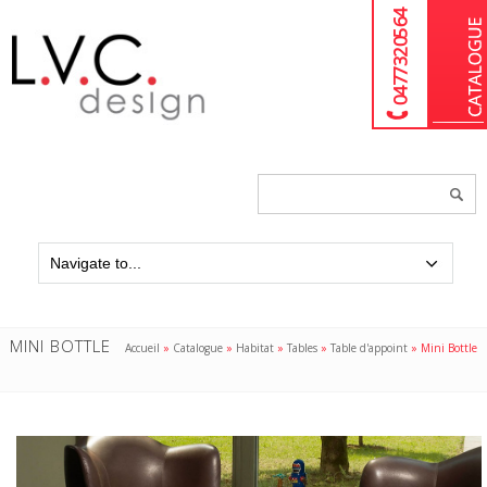
04 77 32 05 64
Chercher
un
produit...
MINI BOTTLE
Accueil
»
Catalogue
»
Habitat
»
Tables
»
Table d'appoint
»
Mini Bottle