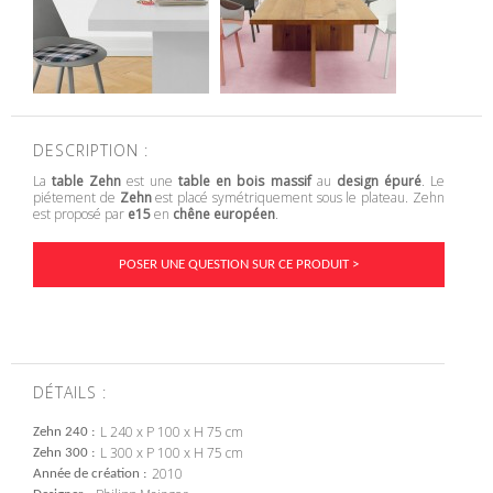
DESCRIPTION :
La
table Zehn
est une
table en bois massif
au
design épuré
. Le
piétement de
Zehn
est placé symétriquement sous le plateau. Zehn
est proposé par
e15
en
chêne européen
.
POSER UNE QUESTION SUR CE PRODUIT >
DÉTAILS :
L 240 x P 100 x H 75 cm
Zehn 240
L 300 x P 100 x H 75 cm
Zehn 300
2010
Année de création