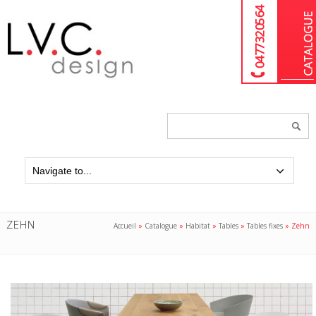
04 77 32 05 64
Chercher
un
produit...
ZEHN
Accueil
»
Catalogue
»
Habitat
»
Tables
»
Tables fixes
»
Zehn