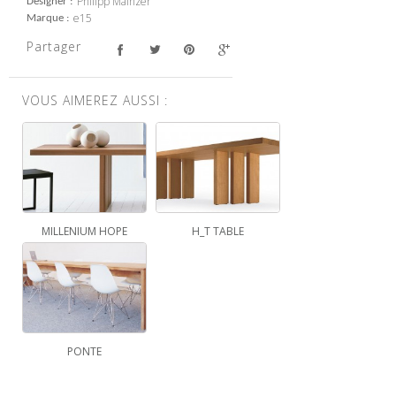
Philipp Mainzer
Designer
e15
Marque
Partager
VOUS AIMEREZ AUSSI :
MILLENIUM HOPE
H_T TABLE
PONTE