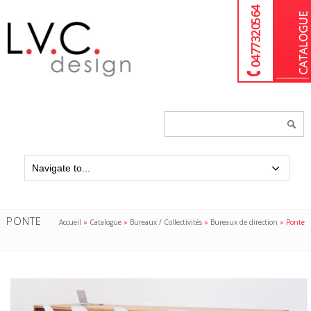
04 77 32 05 64
Chercher
un
produit...
PONTE
Accueil
»
Catalogue
»
Bureaux / Collectivités
»
Bureaux de direction
»
Ponte