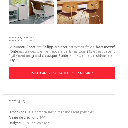
DESCRIPTION :
Le
bureau Ponte
de
Philipp Mainzer
est fabriquée en
bois massif
.
Ponte
est un des premier modèle de la marque
e15
et est devenu
également un
grand classique
.
Ponte
est disponible en
chêne
ou en
noyer
.
POSER UNE QUESTION SUR CE PRODUIT >
DÉTAILS :
De nombreuses dimensions sont possibles.
Dimensions
1994
Année de création
Philipp Mainzer
Designer