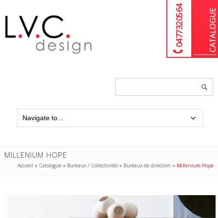
04 77 32 05 64
Chercher
un
produit...
MILLENIUM HOPE
Accueil
»
Catalogue
»
Bureaux / Collectivités
»
Bureaux de direction
»
Millenium Hope