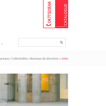
04 77 32 05 64
Chercher
un
produit...
ureaux / Collectivités
»
Bureaux de direction
»
Zehn