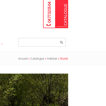
04 77 32 05 64
Chercher
un
produit...
Accueil
»
Catalogue
»
Habitat
»
Shade