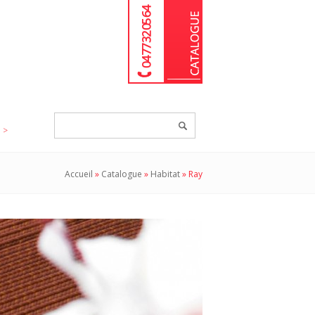
04 77 32 05 64
Chercher
un
produit...
Accueil
»
Catalogue
»
Habitat
»
Ray