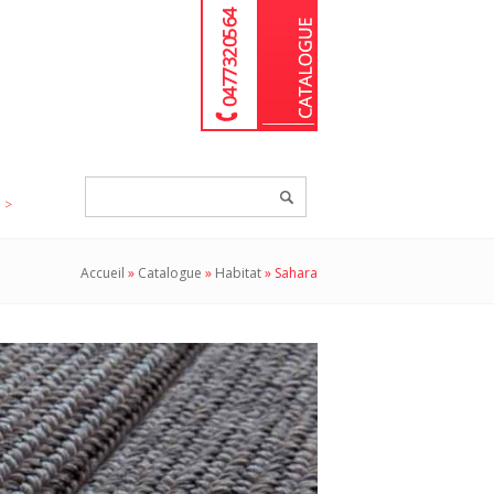
04 77 32 05 64
Chercher
un
produit...
Accueil
»
Catalogue
»
Habitat
»
Sahara