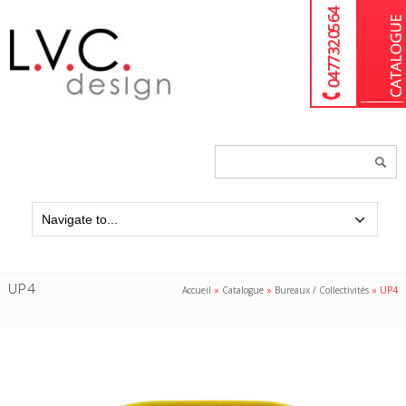
04 77 32 05 64
Chercher
un
produit...
UP4
Accueil
»
Catalogue
»
Bureaux / Collectivités
»
UP4