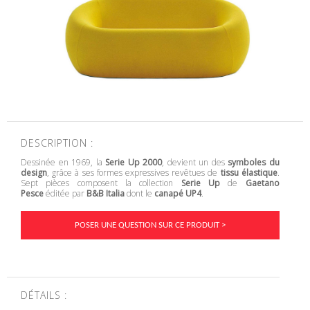
DESCRIPTION :
Dessinée en 1969, la
Serie Up 2000
, devient un des
symboles du
design
, grâce à ses formes expressives revêtues de
tissu élastique
.
Sept pièces composent la collection
Serie Up
de
Gaetano
Pesce
éditée par
B&B Italia
dont le
canapé UP4
.
POSER UNE QUESTION SUR CE PRODUIT >
DÉTAILS :