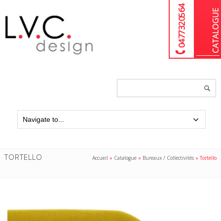
04 77 32 05 64
Chercher
un
produit...
TORTELLO
Accueil
»
Catalogue
»
Bureaux / Collectivités
»
Tortello