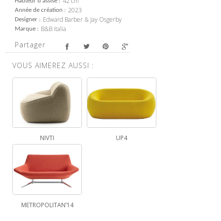
42 cm
Hauteur d'assise
2023
Année de création
Edward Barber & Jay Osgerby
Designer
B&B italia
Marque
Partager
VOUS AIMEREZ AUSSI :
NIVTI
UP4
METROPOLITAN’14