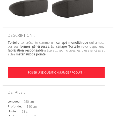
DESCRIPTION :
Tortello
se présente comme un
canapé monolithique
qui amuse
par ses
formes généreuses
. Le
canapé Tortello
revendique une
fabrication responsable
grâce aux technologies les plus avancées et
à des
matériaux de pointe
.
POSER UNE QUESTION SUR CE PRODUIT >
DÉTAILS :
250 cm
Longueur
110 cm
Profondeur
78 cm
Hauteur