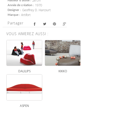
28 cm
Hauteur d'assise
1970
Année de création
Geoffrey D. Harcourt
Designer
Artifort
Marque
Partager
VOUS AIMEREZ AUSSI :
DALILIPS
KIKKO
ASPEN