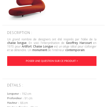
DESCRIPTION :
Un grand nombre de designers ont été inspirés par l’idée de la
chaise longue
. En voici l’interprétation de
Geoffrey Harcourt
en
1970 pour
Artifort
.
Chaise Longue
est un siège idéal pour s’allonger
et se détendre. Un
monument
de l’intérieur
contemporain
.
POSER UNE QUESTION SUR CE PRODUIT >
DÉTAILS :
192 cm
Longueur
91 cm
Profondeur
66 cm
Hauteur