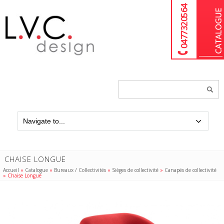
04 77 32 05 64
Chercher
un
produit...
CHAISE LONGUE
Accueil
»
Catalogue
»
Bureaux / Collectivités
»
Sièges de collectivité
»
Canapés de collectivité
»
Chaise Longue