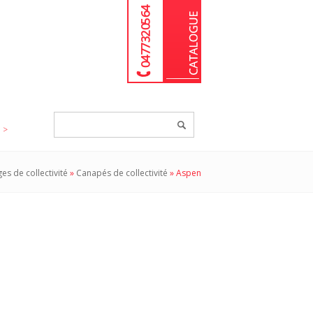
04 77 32 05 64
Chercher
un
produit...
ges de collectivité
»
Canapés de collectivité
»
Aspen