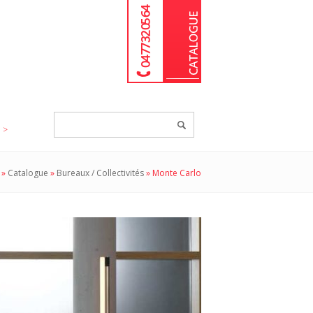
04 77 32 05 64
Chercher
un
produit...
»
Catalogue
»
Bureaux / Collectivités
»
Monte Carlo