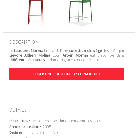
DESCRIPTION :
Le
tabouret Norma
fait parti d’une
collection de siège
dessinée par
Lievore Altherr Molina
pour
Arper
.
Norma
est disponible dans
différentes hauteurs
et dans un grand choix de finitions.
POSER UNE QUESTION SUR CE PRODUIT >
DÉTAILS :
De nombreuses dimensions sont possibles.
Dimensions
2005
Année de création
Lievore Altherr Molina
Designer