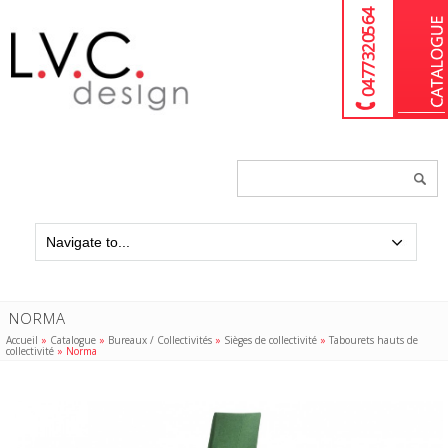
04 77 32 05 64
Chercher
un
produit...
NORMA
Accueil
»
Catalogue
»
Bureaux / Collectivités
»
Sièges de collectivité
»
Tabourets hauts de
collectivité
»
Norma