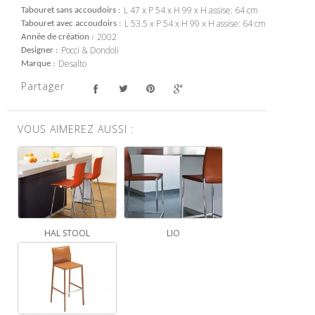
L 47 x P 54 x H 99 x H assise: 64 cm
Tabouret sans accoudoirs
L 53.5 x P 54 x H 99 x H assise: 64 cm
Tabouret avec accoudoirs
2002
Année de création
Pocci & Dondoli
Designer
Desalto
Marque
Partager
VOUS AIMEREZ AUSSI :
HAL STOOL
LIO