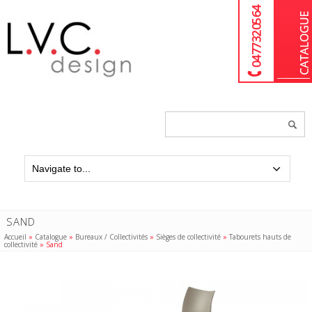
04 77 32 05 64
Chercher
un
produit...
SAND
Accueil
»
Catalogue
»
Bureaux / Collectivités
»
Sièges de collectivité
»
Tabourets hauts de
collectivité
»
Sand