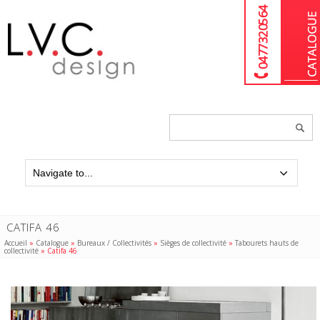
04 77 32 05 64
Chercher
un
produit...
CATIFA 46
Accueil
»
Catalogue
»
Bureaux / Collectivités
»
Sièges de collectivité
»
Tabourets hauts de
collectivité
»
Catifa 46