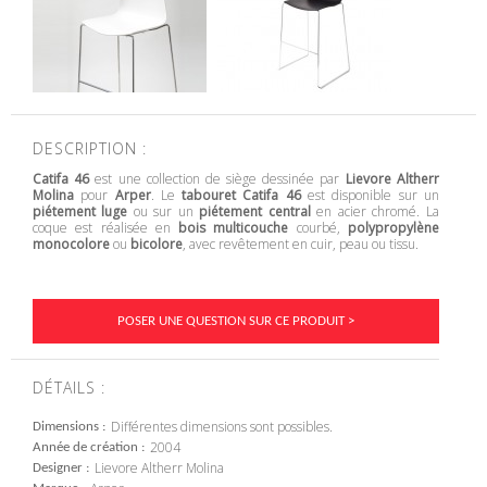
DESCRIPTION :
Catifa 46
est une collection de siège dessinée par
Lievore Altherr
Molina
pour
Arper
. Le
tabouret Catifa 46
est disponible sur un
piétement luge
ou sur un
piétement central
en acier chromé. La
coque est réalisée en
bois multicouche
courbé,
polypropylène
monocolore
ou
bicolore
, avec revêtement en cuir, peau ou tissu.
POSER UNE QUESTION SUR CE PRODUIT >
DÉTAILS :
Différentes dimensions sont possibles.
Dimensions
2004
Année de création
Lievore Altherr Molina
Designer