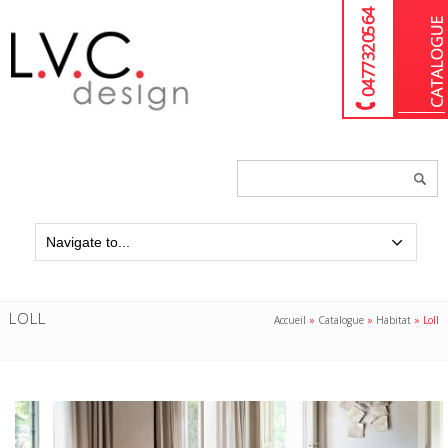
04 77 32 05 64
Chercher
un
produit...
LOLL
Accueil
»
Catalogue
»
Habitat
»
Loll