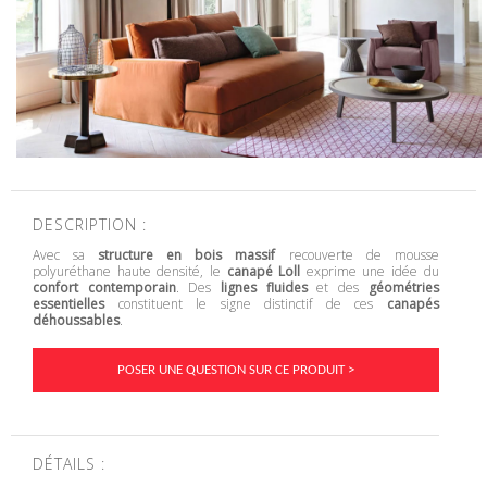
DESCRIPTION :
Avec sa
structure en bois massif
recouverte de mousse
polyuréthane haute densité, le
canapé Loll
exprime une idée du
confort contemporain
. Des
lignes fluides
et des
géométries
essentielles
constituent le signe distinctif de ces
canapés
déhoussables
.
POSER UNE QUESTION SUR CE PRODUIT >
DÉTAILS :