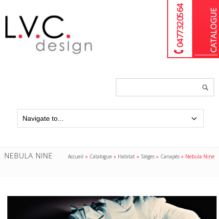
04 77 32 05 64
Chercher
un
produit...
NEBULA NINE
Accueil
»
Catalogue
»
Habitat
»
Sièges
»
Canapés
»
Nebula Nine