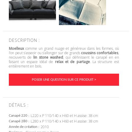
DESCRIPTION :
Moelleux
comme un grand nuage et généreux dans les formes, où
l’on peut s’asseoir ou s’allonger sur de grands
coussins confortables
,
recouverts de
lin stone washed
, qui définissent le canapé en en
faisant un espace idéal de
relax et de partage
. La structure est
entièrement en bois.
POSER UNE QUESTION SUR CE PRODUIT >
DÉTAILS :
L220 x P 110/140 x H60 et H assise: 38 cm
Canapé 220
L280 x P 110/140 x H60 et H assise: 38 cm
Canapé 280
2010
Année de création