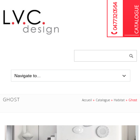
04 77 32 05 64
Chercher
un
produit...
GHOST
Accueil
»
Catalogue
»
Habitat
»
Ghost