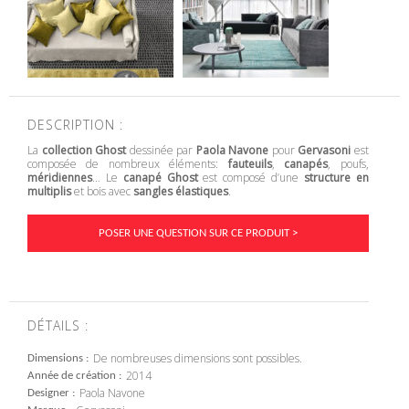
DESCRIPTION :
La
collection Ghost
dessinée par
Paola Navone
pour
Gervasoni
est
composée de nombreux éléments:
fauteuils
,
canapés
, poufs,
méridiennes
… Le
canapé Ghost
est composé d’une
structure en
multiplis
et bois avec
sangles élastiques
.
POSER UNE QUESTION SUR CE PRODUIT >
DÉTAILS :
De nombreuses dimensions sont possibles.
Dimensions
2014
Année de création
Paola Navone
Designer