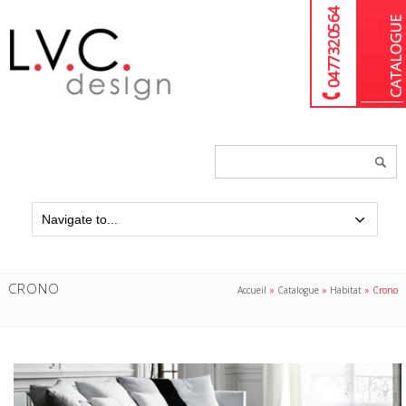
04 77 32 05 64
Chercher
un
produit...
CRONO
Accueil
»
Catalogue
»
Habitat
»
Crono