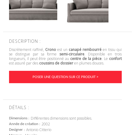
DESCRIPTION :
Discrètement raffiné,
Crono
est un
canapé rembourré
en tissu qui
se distingue par sa forme
semi-circulaire
. Disponible en trois
longueurs, il peut être positionné au
centre de la pièce
. Le
confort
est assuré par des
coussins de dossier
en plumes douces.
POSER UNE QUESTION SUR CE PRODUIT >
DÉTAILS :
Différentes dimensions sont possibles.
Dimensions
2002
Année de création
Antonio Citterio
Designer